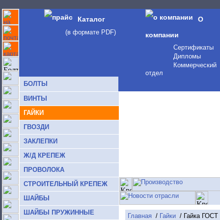
Каталог
О
(в формате PDF)
компании
Сертификаты
Дипломы
Коммерческий
отдел
БОЛТЫ
ВИНТЫ
ГАЙКИ
ГВОЗДИ
ЗАКЛЕПКИ
Ж/Д КРЕПЕЖ
ПРОВОЛОКА
СТРОИТЕЛЬНЫЙ КРЕПЕЖ
ШАЙБЫ
ШАЙБЫ ПРУЖИННЫЕ
Главная
/
Гайки
/ Гайка ГОСТ 