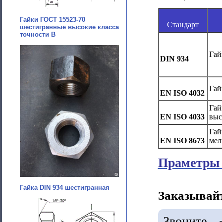
Гайки ГОСТ 15523-70
Стандарт
шестигранные высокие класса
точности В
Гай
DIN 934
Гай
EN ISO 4032
Гай
EN ISO 4033
выс
Гай
EN ISO 8673
мел
Праметры 
Гайка DIN 934 шестигранная
Заказывайт
Звоните