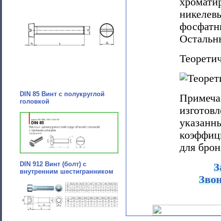
хромат
никеле
фосфатн
Остальны
Теоретич
DIN 85 Винт с полукруглой
Примеч
головкой
изготов
указан
коэффици
для брон
DIN 912 Винт (болт) с
З
внутренним шестигранником
Зво