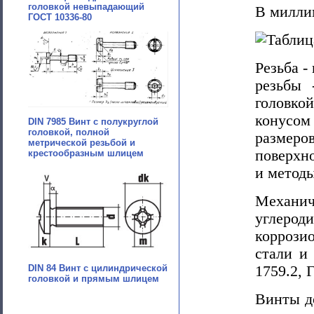
головкой невыпадающий
В милли
ГОСТ 10336-80
Резьба -
резьбы 
головкой
конусом
DIN 7985 Винт с полукруглой
головкой, полной
размер
метрической резьбой и
поверхн
крестообразным шлицем
и методы
Механич
углероди
коррози
стали и
DIN 84 Винт с цилиндрической
1759.2, 
головкой и прямым шлицем
Винты д