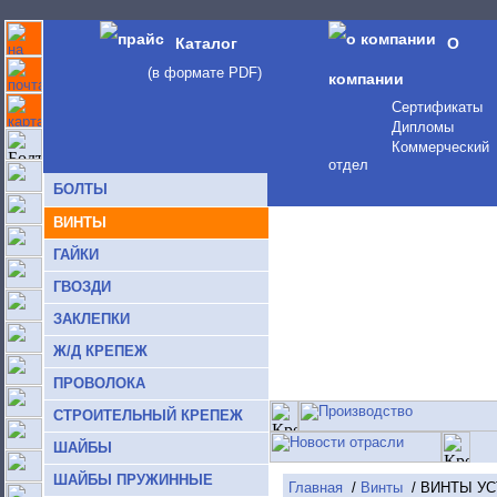
Каталог
О
(в формате PDF)
компании
Сертификаты
Дипломы
Коммерческий
отдел
БОЛТЫ
ВИНТЫ
ГАЙКИ
ГВОЗДИ
ЗАКЛЕПКИ
Ж/Д КРЕПЕЖ
ПРОВОЛОКА
СТРОИТЕЛЬНЫЙ КРЕПЕЖ
ШАЙБЫ
ШАЙБЫ ПРУЖИННЫЕ
Главная
/
Винты
/ ВИНТЫ У