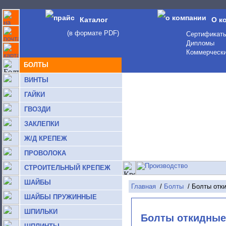
Каталог
О к
(в формате PDF)
Сертификат
Дипломы
Коммерчески
БОЛТЫ
ВИНТЫ
ГАЙКИ
ГВОЗДИ
ЗАКЛЕПКИ
Ж/Д КРЕПЕЖ
ПРОВОЛОКА
СТРОИТЕЛЬНЫЙ КРЕПЕЖ
ШАЙБЫ
Главная
/
Болты
/ Болты отки
ШАЙБЫ ПРУЖИННЫЕ
ШПИЛЬКИ
Болты откидные 